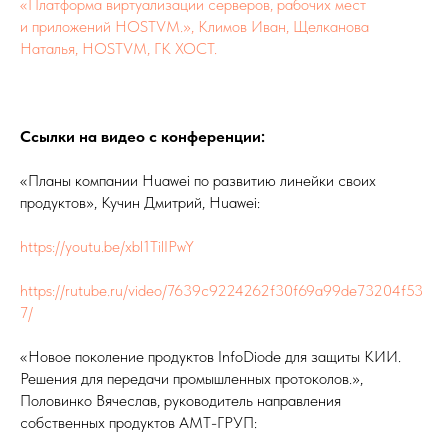
«Платформа виртуализации серверов, рабочих мест
и приложений HOSTVM.», Климов Иван, Щелканова
Наталья, HOSTVM, ГК ХОСТ.
Ссылки на видео c конференции:
«Планы компании Huawei по развитию линейки своих
продуктов», Кучин Дмитрий, Huawei:
https://youtu.be/xbl1TilIPwY
https://rutube.ru/video/7639c9224262f30f69a99de73204f53
7/
«Новое поколение продуктов InfoDiode для защиты КИИ.
Решения для передачи промышленных протоколов.»,
Половинко Вячеслав, руководитель направления
собственных продуктов АМТ-ГРУП: