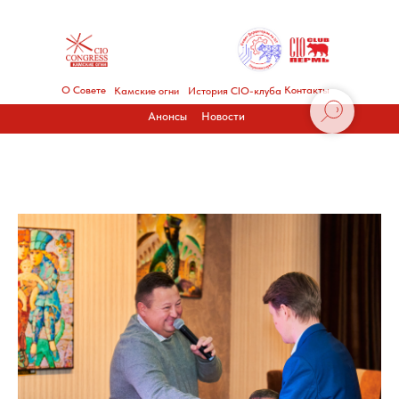
О Совете
Контакты
Камские огни
История CIO-клуба
Анонсы
Новости